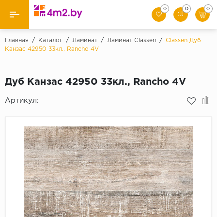
0
0
0
Назад
Назад
Главная
/
Каталог
/
Ламинат
/
Ламинат Сlassen
/
Classen Дуб
Канзас 42950 33кл., Rancho 4V
Classen
Ламинат
Clic&Go by Quick-S
Дуб Канзас 42950 33кл., Rancho 4V
Плинтус
Kastamonu
Артикул:
Unilin
Подложка
Распродажа