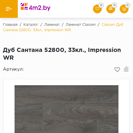
0
0
0
Назад
Назад
Главная
/
Каталог
/
Ламинат
/
Ламинат Сlassen
/
Classen Дуб
Сантана 52800, 33кл., Impression WR
Classen
Ламинат
Clic&Go by Quick-S
Дуб Сантана 52800, 33кл., Impression
Плинтус
Kastamonu
WR
Unilin
Подложка
Артикул:
Распродажа